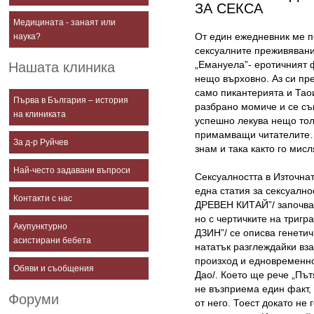
ЗА СЕКСА
Медицината - занаят или
От един ежедневник ме п
наука?
сексуалните преживявани
„Емануела”- еротичният ф
Нашата клиника
нещо върховно. Аз си пре
само пикантерията и Тао
Първа в България – история
разбрано момиче и се съ
на клиниката
успешно лекува нещо толк
примамващи читателите… 
За д-р Руйчев
знам и така както го мисл
Най-често задавани въпроси
Сексуалността в Източнат
една статия за сексуалн
Контакти с нас
ДРЕВЕН
КИТАЙ”/ започва
но с чертичките на триг
Акупунктурно
ДЗИН”/ се описва генети
асистирани бебета
нататък разглеждайки в
произход и едновременно
Обяви и съобщения
Дао/. Което ще рече „Път
не възприема един факт,
Форуми
от него. Тоест докато не