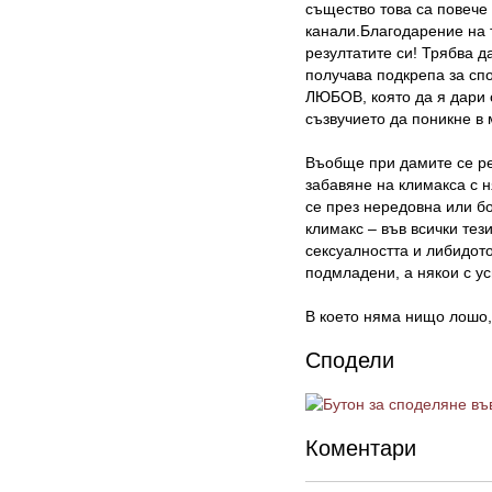
същество това са повече
канали.Благодарение на 
резултатите си! Трябва д
получава подкрепа за спо
ЛЮБОВ
, която да я дар
съзвучието да поникне в
Въобще при дамите се ре
забавяне на климакса с н
се през нередовна или б
климакс – във всички тез
сексуалността и либидото
подмладени, а някои с у
В което няма нищо лошо,
Сподели
Коментари