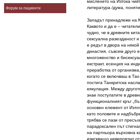
мисленето на Изтока чий
литература /дума, понят
Форум за пациенти
Западът принадлежи на К
Каквото и да е – читател
чудно, че в древните кит
сексуална разюзданост и 
е редът в двора на някой
династия, съвсем друго е
многоженство и бисексуал
екстракт, есенция на инд
преработка от организма,
когато се включваш в Тао
постига Танкритска насла
еякулация. Между другот
знае постулатите в древн
функционалният кръг „бъ
основен елемент от Изт
като половите и надбъбр
трябва се пази от пресъ
парадоксален път стигна
на партньора върховна ка
изискващо невероятно от