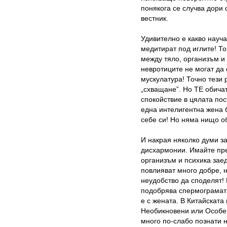
понякога се случва дори 
вестник.
Удивително е какво науча
медитират под иглите! То
между тяло, организъм и 
невротиците не могат да 
мускулатура! Точно тези 
„схващане”. Но ТЕ обичат
спокойствие в цялата пос
една интелигентна жена б
себе си! Но няма нищо о
И накрая няколко думи з
дисхармонии. Имайте пред
организъм и психика заед
повлияват много добре, н
неудобство да споделят! 
подобрява спермограмата
е с жената. В Китайскат
Необикновени или Особен
много по-слабо познати н