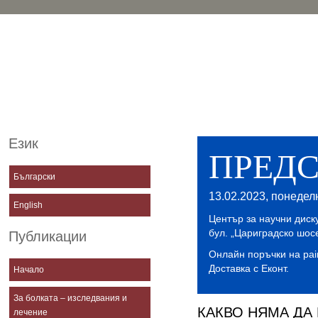
Бъдещето принадлежи на Т
медицина—тази, която обе
Съвременната Западна и
Традиционната Източна
медицина. Това обединени
започна в Клиниките за ле
на болката.
Език
ПРЕД
Български
13.02.2023, понеделн
English
Център за научни диск
бул. „Цариградско шос
Публикации
Онлайн поръчки на pai
Доставка с Еконт.
Начало
За болката – изследвания и
КАКВО НЯМА ДА
лечение