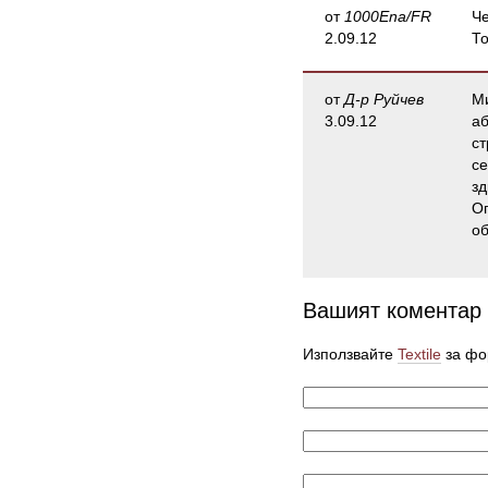
от
1000Ena/FR
Че
2.09.12
То
от
Д-р Руйчев
Ми
3.09.12
аб
ст
се
зд
Оп
об
Вашият коментар
Използвайте
Textile
за фо