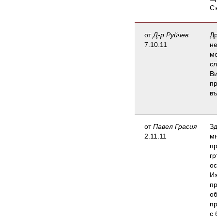
Съ
от
Д-р Руйчев
Др
7.10.11
не
ме
сл
Ви
пр
въ
от
Павел Грасия
Зд
2.11.11
мн
пр
гр
ос
Из
пр
об
пр
с 