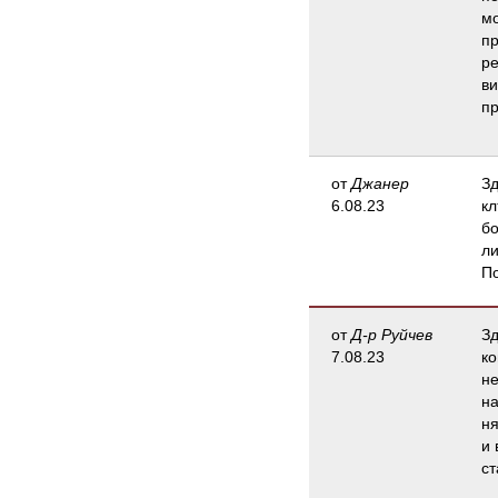
мо
пр
ре
ви
пр
от
Джанер
Зд
6.08.23
кл
бо
ли
П
от
Д-р Руйчев
Зд
7.08.23
ко
не
н
ня
и 
ст