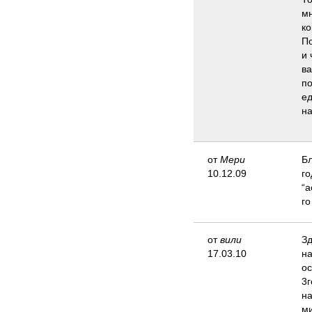
мн
ко
По
и 
ва
по
ед
на
от
Мери
Бл
10.12.09
го
“а
го
от
вили
Зд
17.03.10
на
ос
3г
на
ми