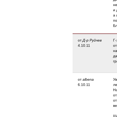
не
и 
а 
по
Бл
от
Д-р Руйчев
Г-
4.10.11
от
на
да
гр
от
albena
Ув
6.10.11
ле
На
от
от
ве
Ще