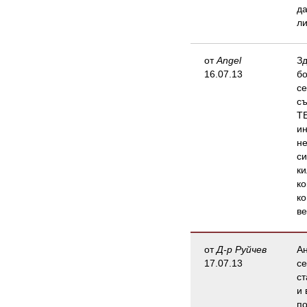
да
ли
от
Angel
Зд
16.07.13
бо
се
съ
Т
ин
не
си
ки
ко
ко
в
от
Д-р Руйчев
Ан
17.07.13
се
ст
и 
по