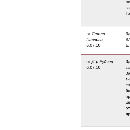
по
за
Ге
от
Стела
Зд
Павлова
ВА
6.07.10
Б
от
Д-р Руйчев
Зд
6.07.10
за
За
зн
сп
бо
пр
ша
от
др