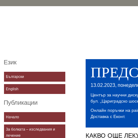
Бъдещето принадлежи на Т
медицина—тази, която обе
Съвременната Западна и
Традиционната Източна
медицина. Това обединени
започна в Клиниките за ле
на болката.
Език
ПРЕД
Български
13.02.2023, понеделн
English
Център за научни диск
бул. „Цариградско шос
Публикации
Онлайн поръчки на pai
Доставка с Еконт.
Начало
За болката – изследвания и
КАКВО ОЩЕ ЛЕК
лечение