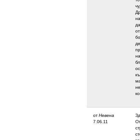
чу
Др
на
да
от
бо
де
пр
на
бл
ос
къ
ма
не
ко
от
Невена
Зд
7.06.11
От
ст
ст