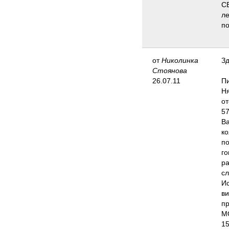
СЕ
ле
по
от
Николинка
Зд
Стоянова
26.07.11
Пи
Ня
от
57
Ва
ко
по
го
ра
сл
Ис
ви
пр
МО
15