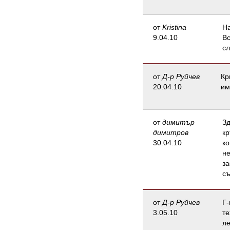
от
Kristina
На
9.04.10
Вс
с
от
Д-р Руйчев
Кр
20.04.10
им
от
димитър
Зд
димитров
кр
30.04.10
ко
не
за
съ
от
Д-р Руйчев
Г-
3.05.10
те
ле