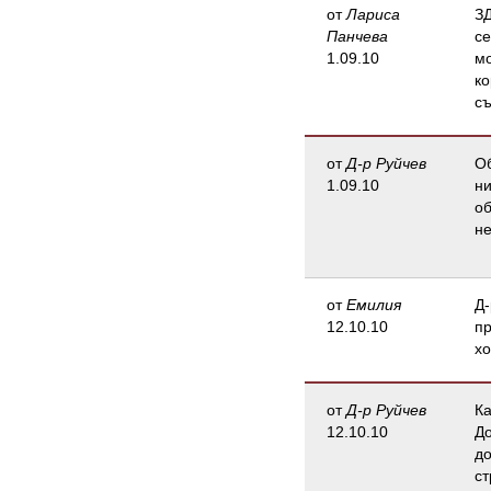
от
Лариса
ЗД
Панчева
се
1.09.10
мо
ко
съ
от
Д-р Руйчев
Об
1.09.10
ни
об
не
от
Емилия
Д-
12.10.10
пр
хо
от
Д-р Руйчев
Ка
12.10.10
До
до
ст