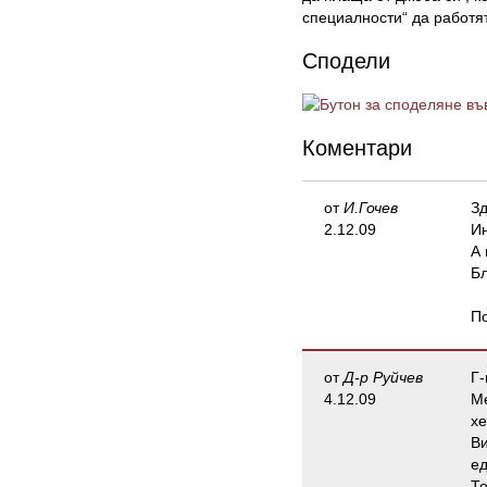
специалности“ да работя
Сподели
Коментари
от
И.Гочев
Зд
2.12.09
Ин
А 
Бл
По
от
Д-р Руйчев
Г-
4.12.09
Ме
хе
Ви
ед
То