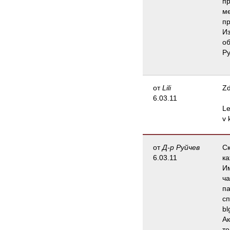
пр
ме
пр
Из
об
Ру
от
Lili
Zd
6.03.11
Le
v
от
Д-р Руйчев
Ск
6.03.11
ка
Им
ча
па
сп
bl
Ак
то