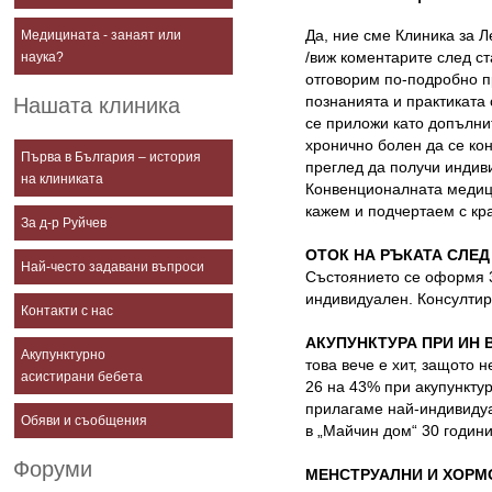
Да, ние сме Клиника за Л
Медицината - занаят или
/виж коментарите след с
наука?
отговорим по-подробно п
познанията и практиката
Нашата клиника
се приложи като допълни
хронично болен да се ко
Първа в България – история
преглед да получи индив
на клиниката
Конвенционалната медици
кажем и подчертаем с кра
За д-р Руйчев
OТОК НА РЪКАТА СЛЕД
Най-често задавани въпроси
Състоянието се оформя 3
индивидуален. Консултир
Контакти с нас
АКУПУНКТУРА ПРИ ИН 
Акупунктурно
това вече е хит, защото 
асистирани бебета
26 на 43% при акупункту
прилагаме най-индивидуа
Обяви и съобщения
в „Майчин дом“ 30 годин
Форуми
МЕНСТРУАЛНИ И ХОРМ