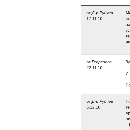
от
Д-р Руйчев
Ма
17.11.10
ст
на
ус
те
ин
от
Георгиева
Зд
22.11.10
Ин
По
от
Д-р Руйчев
Г-
6.12.10
те
ар
пс
– 