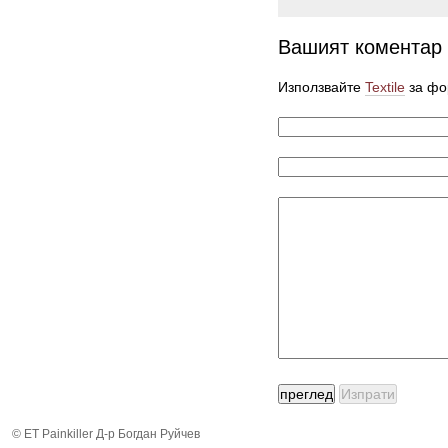
Вашият коментар
Използвайте
Textile
за фо
© ЕТ Painkiller Д-р Богдан Руйчев