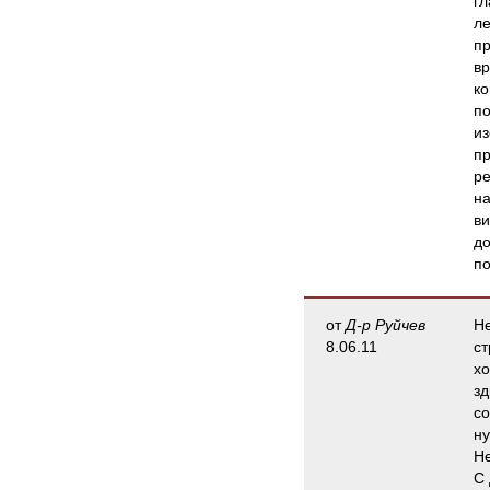
гл
ле
пр
вр
ко
по
из
пр
ре
на
ви
до
по
от
Д-р Руйчев
Не
8.06.11
ст
хо
зд
со
ну
Не
С 