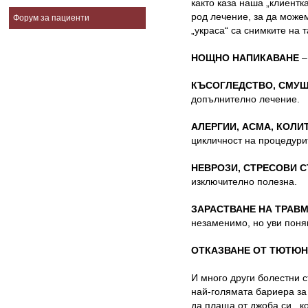
както каза наша „клиентка
род лечение, за да може
Форум за пациенти
„украса“ са снимките на
НОЩНО НАПИКАВАНЕ
–
КЪСОГЛЕДСТВО, СМУЩ
допълнително лечение.
АЛЕРГИИ, АСМА, КОЛИ
цикличност на процедури
НЕВРОЗИ, СТРЕСОВИ 
изключително полезна.
ЗАРАСТВАНЕ НА ТРАВМ
незаменимо, но уви поня
ОТКАЗВАНЕ ОТ ТЮТЮ
И много други болестни 
най-голямата бариера за
да плаща от джоба си , к